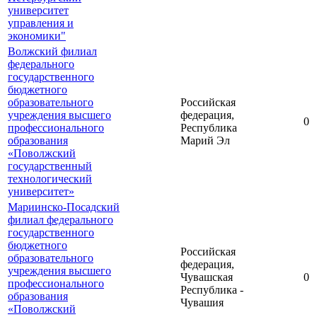
университет
управления и
экономики"
Волжский филиал
федерального
государственного
бюджетного
образовательного
Российская
учреждения высшего
федерация,
0
профессионального
Республика
образования
Марий Эл
«Поволжский
государственный
технологический
университет»
Мариинско-Посадский
филиал федерального
государственного
бюджетного
Российская
образовательного
федерация,
учреждения высшего
Чувашская
0
профессионального
Республика -
образования
Чувашия
«Поволжский