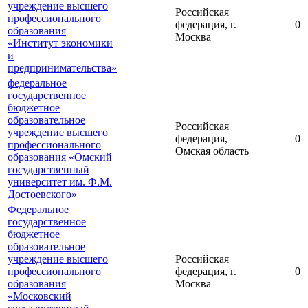
учреждение высшего
Российская
профессионального
федерация, г.
0
образования
Москва
«Институт экономики
и
предпринимательства»
федеральное
государственное
бюджетное
образовательное
Российская
учреждение высшего
федерация,
0
профессионального
Омская область
образования «Омский
государственный
университет им. Ф.М.
Достоевского»
Федеральное
государственное
бюджетное
образовательное
учреждение высшего
Российская
профессионального
федерация, г.
0
образования
Москва
«Московский