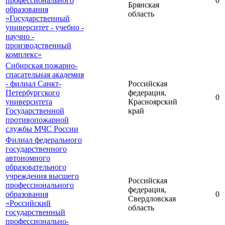
профессионального
0
Брянская
образования
область
«Государственный
университет - учебно -
научно -
производственный
комплекс»
Сибирская пожарно-
спасательная академия
- филиал Санкт-
Российская
Петербургского
федерация,
0
университета
Красноярский
Государственной
край
противопожарной
службы МЧС России
Филиал федерального
государственного
автономного
образовательного
учреждения высшего
Российская
профессионального
федерация,
образования
0
Свердловская
«Российский
область
государственный
профессионально-