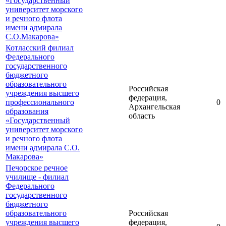
«Государственный
университет морского
и речного флота
имени адмирала
С.О.Макарова»
Котласский филиал
Федерального
государственного
бюджетного
образовательного
Российская
учреждения высшего
федерация,
профессионального
0
Архангельская
образования
область
«Государственный
университет морского
и речного флота
имени адмирала С.О.
Макарова»
Печорское речное
училище - филиал
Федерального
государственного
бюджетного
образовательного
Российская
учреждения высшего
федерация,