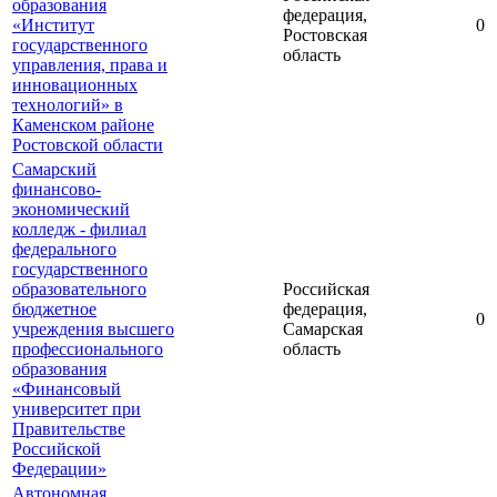
образования
федерация,
«Институт
0
Ростовская
государственного
область
управления, права и
инновационных
технологий» в
Каменском районе
Ростовской области
Самарский
финансово-
экономический
колледж - филиал
федерального
государственного
образовательного
Российская
бюджетное
федерация,
0
учреждения высшего
Самарская
профессионального
область
образования
«Финансовый
университет при
Правительстве
Российской
Федерации»
Автономная