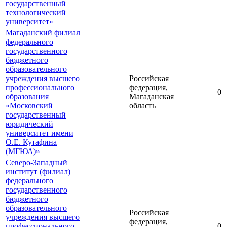
государственный
технологический
университет»
Магаданский филиал
федерального
государственного
бюджетного
образовательного
учреждения высшего
Российская
профессионального
федерация,
0
образования
Магаданская
«Московский
область
государственный
юридический
университет имени
О.Е. Кутафина
(МГЮА)»
Северо-Западный
институт (филиал)
федерального
государственного
бюджетного
образовательного
Российская
учреждения высшего
федерация,
профессионального
0