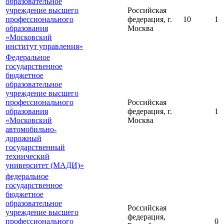
образовательное
учреждение высшего
Российская
профессионального
федерация, г.
10
1
образования
Москва
«Московский
институт управления»
Федеральное
государственное
бюджетное
образовательное
учреждение высшего
профессионального
Российская
образования
федерация, г.
1
«Московский
Москва
автомобильно-
дорожный
государственный
технический
университет (МАДИ)»
федеральное
государственное
бюджетное
образовательное
Российская
учреждение высшего
федерация,
профессионального
0