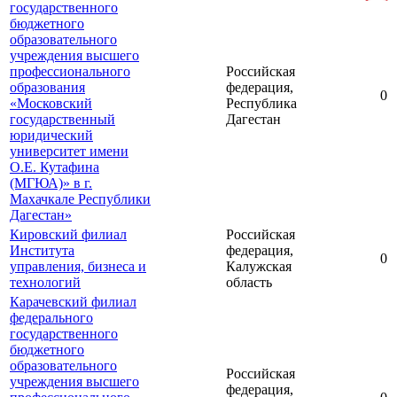
государственного
бюджетного
образовательного
учреждения высшего
профессионального
Российская
образования
федерация,
0
«Московский
Республика
государственный
Дагестан
юридический
университет имени
О.Е. Кутафина
(МГЮА)» в г.
Махачкале Республики
Дагестан»
Кировский филиал
Российская
Института
федерация,
0
управления, бизнеса и
Калужская
технологий
область
Карачевский филиал
федерального
государственного
бюджетного
образовательного
Российская
учреждения высшего
федерация,