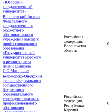
«Югорский
государственный
университет»
Воронежский филиал
Федерального
государственного
бюджетного
образовательного
Российская
учреждения высшего
федерация,
профессионального
0
Воронежская
образования
область
«Государственный
университет морского
и речного флота
имени адмирала
С.О.Макарова»
Беломорско-Онежский
филиал Федерального
государственного
бюджетного
образовательного
Российская
учреждения высшего
федерация,
профессионального
0
Республика
образования
Карелия