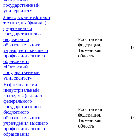
государственный
университет»
Лянторский нефтяной
техникум - (филиал)
федерального
государственного
бюджетного
Российская
образовательного
федерация,
0
учреждения высшего
Тюменская
профессионального
область
образования
«Югорский
государственный
университет»
Нефтеюганский
индустриальный
колледж - (филиал)
федерального
государственного
Российская
бюджетного
федерация,
образовательного
0
Тюменская
учреждения высшего
область
профессионального
образования