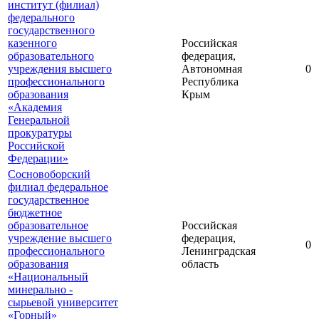
институт (филиал)
федерального
государственного
казенного
Российская
образовательного
федерация,
учреждения высшего
Автономная
0
профессионального
Республика
образования
Крым
«Академия
Генеральной
прокуратуры
Российской
Федерации»
Сосновоборский
филиал федеральное
государственное
бюджетное
образовательное
Российская
учреждение высшего
федерация,
0
профессионального
Ленинградская
образования
область
«Национальный
минерально -
сырьевой университет
«Горный»