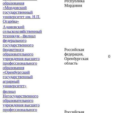
Республика
образования
Мордовия
«Мордовский
государственный
университет им. Н.П.
Огарёва»
Адамовский
сельскохозяйственный
техникум - филиал
федерального
государственного
бюджетного
Российская
образовательного
федерация,
0
учреждения высшего
Оренбургская
профессионального
область
образования
«Оренбургский
государственный
аграрный
университет»
филиал
Негосударственного
образовательного
учреждения высшего
профессионального
Российская