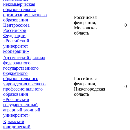
некоммерческая
образовательная
организация высшего
Российская
образования
федерация,
Центросоюза
0
Московская
Российской
область
Федерации
«Российский
университет
кооперации»
Арзамасский филиал
федерального
государственного
бюджетного
образовательного
Российская
учреждения высшего
федерация,
0
профессионального
Нижегородская
образования
область
«Российский
государственный
аграрный заочный
университет»
Крымский
юридический