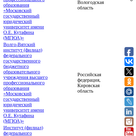
Вологодская
образования
область
«Московский
государственный
юридический
университет имени
О.Е. Кутафина
(МГЮА)»
Волго-Вятский
институт (филиал)
федерального
государственного
бюджетного
образовательного
Российская
учреждения высшего
федерация,
профессионального
0
Кировская
образования
область
«Московский
государственный
юридический
университет имени
О.Е. Кутафина
(МГЮА)»
Институт (филиал)
федерального