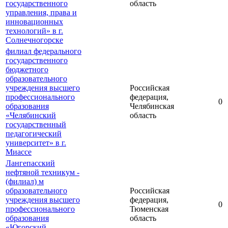
государственного
область
управления, права и
инновационных
технологий» в г.
Солнечногорске
филиал федерального
государственного
бюджетного
образовательного
учреждения высшего
Российская
профессионального
федерация,
0
образования
Челябинская
«Челябинский
область
государственный
педагогический
университет» в г.
Миассе
Лангепасский
нефтяной техникум -
(филиал) м
образовательного
Российская
учреждения высшего
федерация,
0
профессионального
Тюменская
образования
область
«Югорский