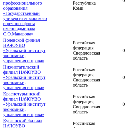
0
профессионального
Республика
образования
Коми
«Государственный
университет морского
и речного флота
имени адмирала
С.О.Макарова»
Полевской филиал
Российская
НАЧОУВО
федерация,
«Уральский институт
0
Свердловская
экономики,
область
управления и права»
Нижнетагильский
Российская
филиал НАЧОУВО
федерация,
«Уральский институт
0
Свердловская
экономики,
область
управления и права»
Краснотурьинский
Российская
филиал НАЧОУВО
федерация,
«Уральский институт
0
Свердловская
экономики,
область
управления и права»
Курганский филиал
Российская
НАЧОУВО