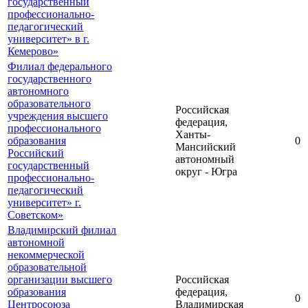
государственный
профессионально-
педагогический
университет» в г.
Кемерово»
Филиал федерального
государственного
автономного
образовательного
Российская
учреждения высшего
федерация,
профессионального
Ханты-
образования
0
Мансийский
Российский
автономный
государственный
округ - Югра
профессионально-
педагогический
университет» г.
Советском»
Владимирский филиал
автономной
некоммерческой
образовательной
организации высшего
Российская
образования
федерация,
0
Центросоюза
Владимирская