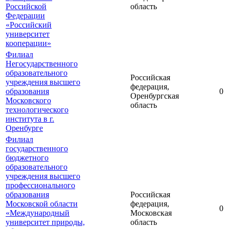
Российской
область
Федерации
«Российский
университет
кооперации»
Филиал
Негосударственного
образовательного
Российская
учреждения высшего
федерация,
образования
0
Оренбургская
Московского
область
технологического
института в г.
Оренбурге
Филиал
государственного
бюджетного
образовательного
учреждения высшего
профессионального
образования
Российская
Московской области
федерация,
0
«Международный
Московская
университет природы,
область