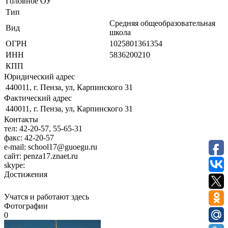
Головное ОУ
Тип
Средняя общеобразовательная
Вид
школа
ОГРН
1025801361354
ИНН
5836200210
КПП
Юридический адрес
440011, г. Пенза, ул, Карпинского 31
Фактический адрес
440011, г. Пенза, ул, Карпинского 31
Контакты
тел:
42-20-57, 55-65-31
факс:
42-20-57
e-mail:
school17@guoegu.ru
сайт:
penza17.znaet.ru
skype:
Достижения
Учатся и работают здесь
Фотографии
0