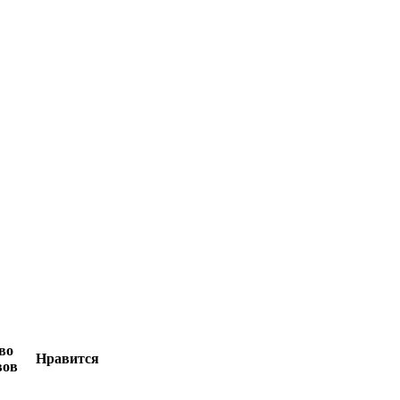
во
Нравится
вов