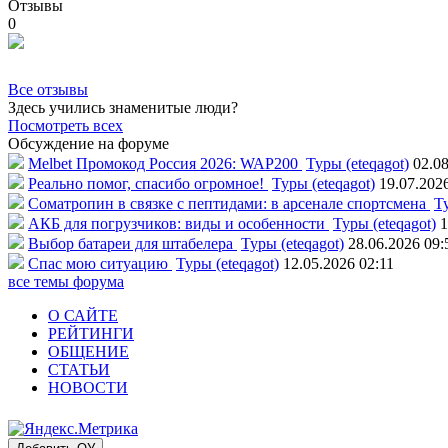
Отзывы
0
Все отзывы
Здесь учились знаменитые люди?
Посмотреть всех
Обсуждение на форуме
Melbet Промокод Россия 2026: WAP200
Туры (eteqagot)
02.08
Реально помог, спасибо огромное!
Туры (eteqagot)
19.07.202
Соматропин в связке с пептидами: в арсенале спортсмена
Ту
АКБ для погрузчиков: виды и особенности
Туры (eteqagot)
1
Выбор батареи для штабелера
Туры (eteqagot)
28.06.2026 09:
Спас мою ситуацию
Туры (eteqagot)
12.05.2026 02:11
все темы форума
О САЙТЕ
РЕЙТИНГИ
ОБЩЕНИЕ
СТАТЬИ
НОВОСТИ