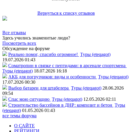
Вернуться к списку отзывов
Все отзывы
Здесь учились знаменитые люди?
Посмотреть всех
Обсуждение на форуме
Реально помог, спасибо огромное!
Туры (eteqagot)
19.07.2026 01:43
Соматропин в связке с пептидами: в арсенале спортсмена
Туры (eteqagot)
18.07.2026 16:18
АКБ для погрузчиков: виды и особенности
Туры (eteqagot)
17.07.2026 00:30
Выбор батареи для штабелера
Туры (eteqagot)
28.06.2026
09:54
Спас мою ситуацию
Туры (eteqagot)
12.05.2026 02:11
Строительство бассейнов в ДНР: композит и бетон
Туры
(eteqagot)
01.05.2026 01:43
все темы форума
О САЙТЕ
РЕЙТИНГИ